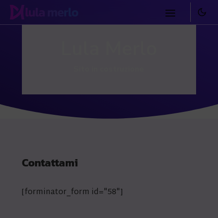
Lula Merlo
Sito in costruzione
Contattami
[forminator_form id="58"]