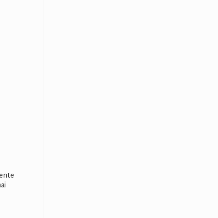
mente
ai