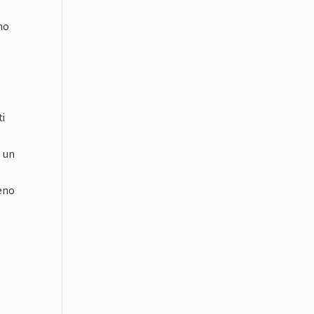
nno
ti
d un
meno