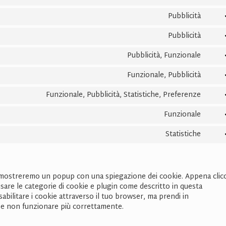
Cons
servi
to
burst
Pubblicità
Cons
servi
statis
to
goog
Pubblicità
Cons
servi
reca
to
goog
Pubblicità, Funzionale
Cons
servi
maps
to
yout
Funzionale, Pubblicità
Cons
servi
to
face
Funzionale, Pubblicità, Statistiche, Preferenze
Cons
servi
to
twitt
Funzionale
Cons
servi
to
linke
Statistiche
Cons
servi
to
what
servi
varie
noi mostreremo un popup con una spiegazione dei cookie. Appena clic
usare le categorie di cookie e plugin come descritto in questa
sabilitare i cookie attraverso il tuo browser, ma prendi in
be non funzionare più correttamente.