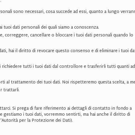
:
 personali sono necessari, cosa succede ad essi, quanto a lungo verra
e ai tuoi dati personali dei quali siamo a conoscenza.
etare, correggere, cancellare o bloccare i tuoi dati personali quando lo
ati, hai il diritto di revocare questo consenso e di eliminare i tuoi da
 di richiedere tutti i tuoi dati dal controllore e trasferirli tutti quanti a
porti al trattamento dei tuoi dati. Noi rispetteremo questa scelta, a 
 trattarli.
ttarci. Si prega di fare riferimento ai dettagli di contatto in fondo a
gestiamo i tuoi dati, vorremmo sentirti, ma hai anche il diritto di
l'Autorità per la Protezione dei Dati).