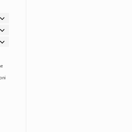
atistiche
rketing
he
oni
e