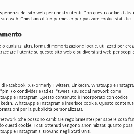
'esperienza del sito web per i nostri utenti. Con questi cookie statisti
sito web. Chiediamo il tuo permesso per piazzare cookie statistici.
iamento
o qualsiasi altra forma di memorizzazione locale, utilizzati per cre
tracciare l'utente su questo sito web o su diversi siti web per scopi 
i di Facebook, X (Formerly Twitter), LinkedIn, WhatsApp e Instagr
"pin") o condividerle (ad es. "tweet") su social network come
atsApp e Instagram. Questo contenuto è incorporato con codice
inkedIn, WhatsApp e Instagram e inserisce cookie. Questo contenu
mazioni per la pubblicità personalizzata.
cial network (che possono cambiare regolarmente) per sapere cosa fa
do questi cookie. I dati ottenuti vengono anonimizzati quanto possib
sApp e Instagram si trovano negli Stati Uniti.