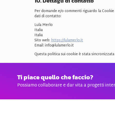
10. Dettagli di contatto
Per domande e/o commenti riguardo la Cookie Po
dati di contatto:
Lula Merlo
Italia
Italia
Sito web:
https://lulamerlo.it
Email:
info@
lulamerlo.it
Questa politica sui cookie è stata sincronizzat
Ti piace quello che faccio?
Possiamo collaborare e dar vita a progetti inter