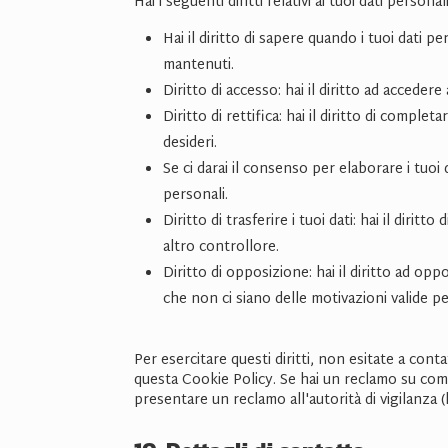
Hai i seguenti diritti relativi ai tuoi dati personali
Hai il diritto di sapere quando i tuoi dati
mantenuti.
Diritto di accesso: hai il diritto ad acceder
Diritto di rettifica: hai il diritto di compl
desideri.
Se ci darai il consenso per elaborare i tuoi d
personali.
Diritto di trasferire i tuoi dati: hai il diritto
altro controllore.
Diritto di opposizione: hai il diritto ad op
che non ci siano delle motivazioni valide per
Per esercitare questi diritti, non esitate a conta
questa Cookie Policy. Se hai un reclamo su come 
presentare un reclamo all'autorità di vigilanza (