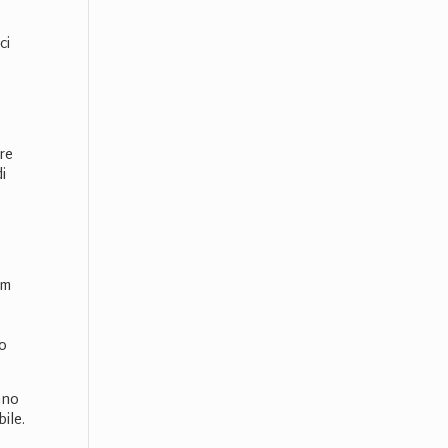
ci
are
di
am
to
nno
ile.